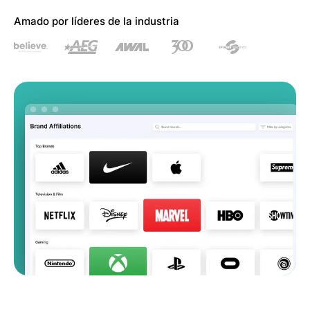
Amado por líderes de la industria
Equipos de A&R
Especialistas en
Marketing Digital
Gerentes de Artistas
Supervisores de
Música
Asociaciones de Marca
Industria Musical
Actual
RECURSOS
Informes de la industria
How Music Charts
Centro de ayuda
Videos de
entrenamiento
Centro de Aprendizaje
Make Music Equal
Onesheet
Artist Resources
Precios