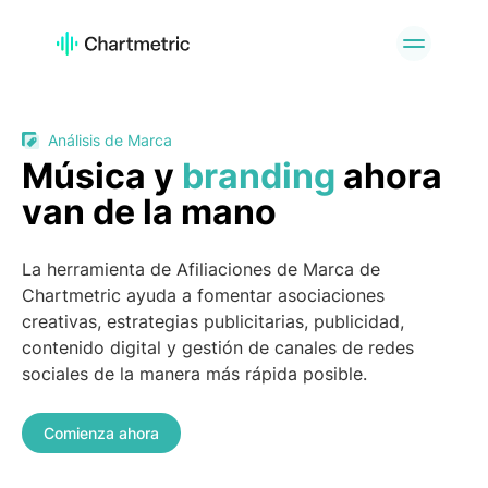
PRODUCTO
Analíticas de Artistas
Analíticas de Listas de
Reproducción
Análisis de Marca
Análisis de Canciones
Análisis de Radio
Música y
branding
ahora
Analíticas de Curadores
Gráficos
van de la mano
Herramientas de A&R
Análisis de marcas
Servicios
API Offering
La herramienta de Afiliaciones de Marca de
personalizados
Chartmetric ayuda a fomentar asociaciones
creativas, estrategias publicitarias, publicidad,
PLATAFORMAS
contenido digital y gestión de canales de redes
Spotify
Apple Music
sociales de la manera más rápida posible.
YouTube
Instagram
Comienza ahora
TikTok
CASOS DE USO