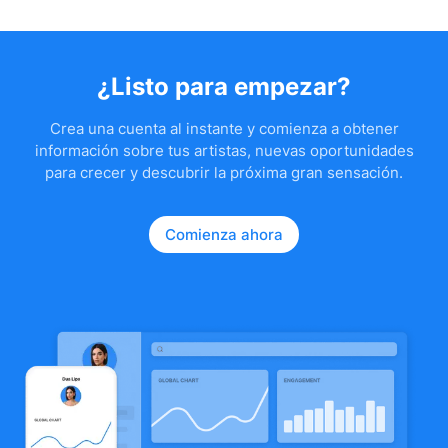
¿Listo para empezar?
Crea una cuenta al instante y comienza a obtener
información sobre tus artistas, nuevas oportunidades
para crecer y descubrir la próxima gran sensación.
Comienza ahora