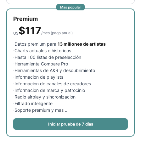
Mas popular
Equipos de A&R
Especialistas en
Marketing Digital
Premium
Gerentes de Artistas
Supervisores de
$
117
Música
/
mes
(pago anual)
US
Asociaciones de Marca
Industria Musical
·
Datos premium para
13 millones de artistas
Actual
·
Charts actuales e historicos
·
Hasta 100 listas de preselección
RECURSOS
·
Herramienta Compare Pro
·
Herramientas de A&R y descubrimiento
Informes de la industria
How Music Charts
·
Informacion de playlists
·
Informacion de canales de creadores
Centro de ayuda
Videos de
entrenamiento
·
Informacion de marca y patrocinio
·
Radio airplay y sincronizacion
Centro de Aprendizaje
Make Music Equal
·
Filtrado inteligente
·
Soporte premium y mas ...
Onesheet
Artist Resources
Iniciar prueba de 7 días
Precios