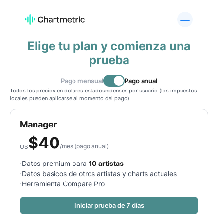
PRODUCTO
Elige tu plan y comienza una
Analíticas de Artistas
Analíticas de Listas de
Reproducción
prueba
Análisis de Canciones
Análisis de Radio
Pago mensual
Pago anual
Analíticas de Curadores
Gráficos
Todos los precios en dolares estadounidenses por usuario (los impuestos
locales pueden aplicarse al momento del pago)
Herramientas de A&R
Análisis de marcas
Servicios
API Offering
Manager
personalizados
$
40
/
mes
(pago anual)
US
PLATAFORMAS
·
Datos premium para
10 artistas
Spotify
Apple Music
·
Datos basicos de otros artistas y charts actuales
YouTube
Instagram
·
Herramienta Compare Pro
TikTok
Iniciar prueba de 7 días
CASOS DE USO