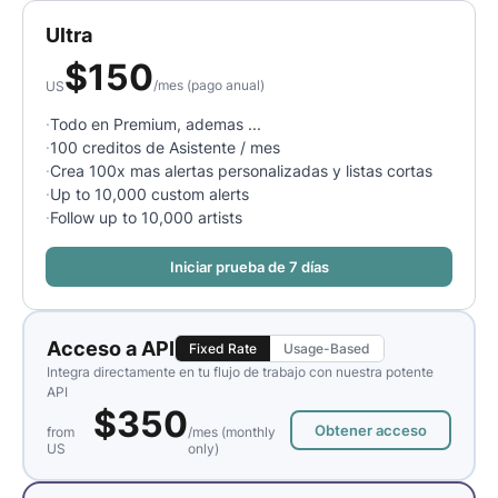
Ultra
$
150
/
mes
(pago anual)
US
·
Todo en Premium, ademas ...
·
100 creditos de Asistente / mes
·
Crea 100x mas alertas personalizadas y listas cortas
·
Up to 10,000 custom alerts
·
Follow up to 10,000 artists
Iniciar prueba de 7 días
Acceso a API
Fixed Rate
Usage-Based
Integra directamente en tu flujo de trabajo con nuestra potente
API
$350
Obtener acceso
from
/mes (monthly
US
only)