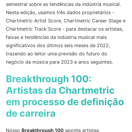
semestral sobre as tendências da indústria musical.
Artist Managers
Music Supervisors
Nesta edição, usamos três dados proprietários -
Brand Partnerships
Today's Music Industry
Chartmetric Artist Score, Chartmetric Career Stage e
Chartmetric Track Score - para destacar os artistas,
RESOURCES
faixas e tendências da indústria musical mais
Industry reports
How Music Charts
significativos dos últimos seis meses de 2022,
Help Center
Training Videos
trazendo ao leitor uma previsão do futuro do
Learning Hub
Make Music Equal
negócio da música para 2023 e anos seguintes.
Onesheet
Artist Resources
Breakthrough 100:
Artistas da Chartmetric
Pricing
em processo de definição
de carreira
Nosso
Breakthrough 100
aponta artistas