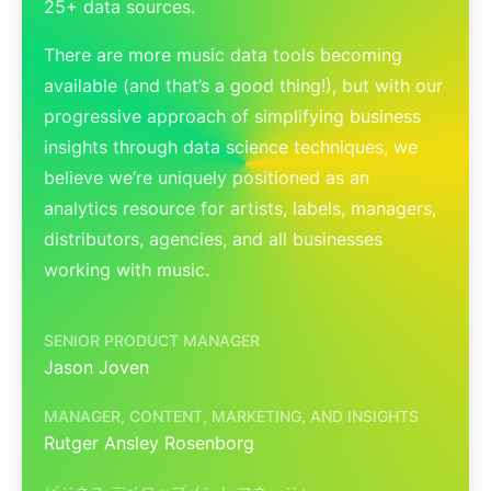
25+ data sources.
There are more music data tools becoming
available (and that’s a good thing!), but with our
progressive approach of simplifying business
insights through data science techniques, we
believe we’re uniquely positioned as an
analytics resource for artists, labels, managers,
distributors, agencies, and all businesses
working with music.
SENIOR PRODUCT MANAGER
Jason Joven
MANAGER, CONTENT, MARKETING, AND INSIGHTS
Rutger Ansley Rosenborg