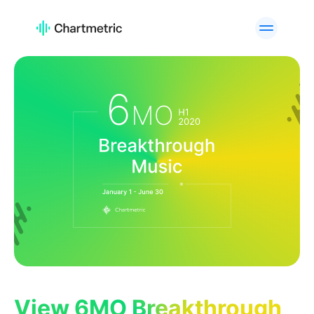
活用例
アーティスト分析
プレイリスト分析
トラック分析
ラジオ分析
キュレーター分析・検索
チャート
高度なアーティスト検索
ブランド分析
カスタムサービス
API Offering
プラットフォーム
Spotify
Apple Music
YouTube
Instagram
TikTok
活用例
View 6MO Breakthrough
A&Rチーム
デジタルマーケティング