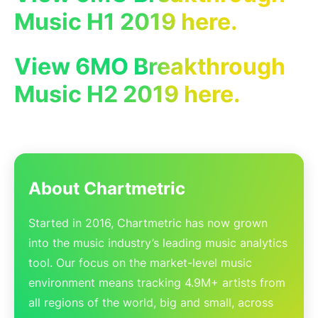
Music H1 2019 here.
マネージャー
音楽スーパーバイザー
ブランド・パートナーシ
音楽業界の今
View 6MO Breakthrough
ップ
Music H2 2019 here.
リソース
業界レポートを見る
How Music Charts
ヘルプセンター
機能紹介動画
トレーニング・ハブ
Make Music Equal
About Chartmetric
Onesheet
Artist Resources
Started in 2016, Chartmetric has now grown
into the music industry’s leading music analytics
料金設定
tool. Our focus on the market-level music
environment means tracking 4.9M+ artists from
all regions of the world, big and small, across