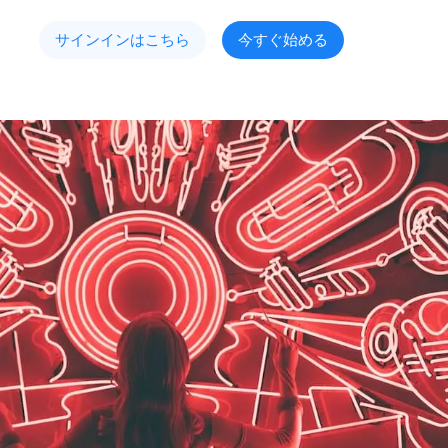
サインインはこちら
今すぐ始める
見つける
Spotify
ける
Apple Music
YouTube
ョンする
Instagram
TikTok
Professional Development
する