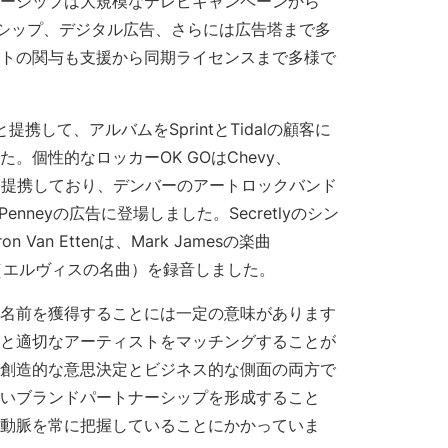
ーシップは大規模なテレビキャンペーンから
ンサーシップ、デジタル広告、さらには広告塔まで多
 Professional Development
トの関与も支援から同期ライセンスまで多様で
ntと提携して、アルバムをSprintとTidalの顧客に
。個性的なロッカーOK GOはChevy、
 Saltと提携しており、デンバーのアートロックバンド
J.C. Penneyの広告に登場しました。Secretlyのシン
 Van Ettenは、Mark Jamesの楽曲
nds」（エルヴィスの名曲）を録音しました。
名前を獲得することには一定の意味があります
と適切なアーティストをマッチングすることが
創造的な意思決定とビジネス的な側面の両方で
いブランドパートナーシップを形成すること
動脈を常に把握していることにかかっていま