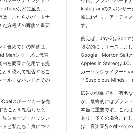
ドのマーケティングドラ
今日、ブランドパートナ
Artist Resources
uTubeなどに至るま
Instagramのスポ
Education, Mentorship,
析は、これらのパートナ
岐にわたり、アーティス
また方程式の両側で重要
す。
例えば、Jay-ZはSpri
ンも含めて）の関係は、
限定的にリリースしました
d Menシリーズに代表
Google、Morton
楽曲を商業に使用する提
Apples in Stereoは
ことを恐れて拒否するこ
ガーソングライターSharon
クール」なバンドとその
「Suspicious Mi
広告の側面でも、有名な
がOpelスポーツカーを売
が、最終的にはブランド
」を使用することを拒否したと、
本当に重要です。これは
。故ジョージ・ハリソン
あり、多くの場合、正し
ードと私たち自身につい
は、音楽業界のすべての