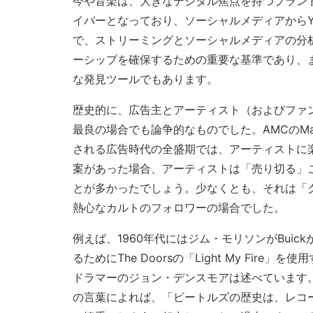
今や音楽は、大きなデジタル焦点を持つブラン
Onesheet
イバーとなっており、ソーシャルメディアからYo
アーティストマーケティング・ツール
で、ストリーミングとソーシャルメディアの分
ーシップを確保するための重要な基準であり、
な発見ツールでもあります。
料金設定
歴史的に、広告主とアーティスト（およびファ
最良の場合でも論争的なものでした。AMCのMa
される広告時代の全盛期では、アーティストに
案があった場合、アーティストは「売り切る」
とが多かったでしょう。少なくとも、それは「
熱心なカルトのフォロワーの場合でした。
例えば、1960年代にはジム・モリソンがBuick
るためにThe Doorsの「Light My Fire
ドラマーのジョン・デンスモアは述べています
の言葉によれば、「ビートルズの歴史は、レコ