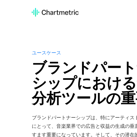
活用例
アーティスト分析
分析作業の時間を削減する
トラック分析
リリースプランの精度を高める
アーテ
A&Rチ
業界レ
ユースケース
分析作
新人を
音楽業
キュレーター分析・検索
ブランドパート
キュレーターと繋がる
トラッ
マネー
ヘルプ
シップにおける
高度なアーティスト検索
リリー
アーテ
カスタ
新人アーティストを見出す
分析ツールの重
カスタムサービス
キュレ
ブラン
トレー
企業の用途に応じてカスタマイズ
キュレ
キャン
Chart
プラットフォーム
ブランドパートナーシップは、特にアーティス
高度な
Onesh
Spotify
アーテ
新人ア
にとって、音楽業界での広告と収益の生成の垂
YouTube
すます重要になっています。そして、その潜在