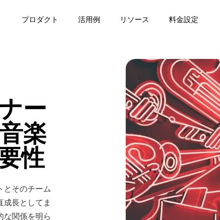
プロダクト
活用例
リソース
料金設定
プレイリスト分析
世界中のプレイリストを
ラジオ分析
ラジオPRを強化する
ィスト分析
ーム
ポートを見る
デジタルマーケティング
プレイリスト分析
How Music Charts
最新ブログ記事
業の時間を削減する
発掘する
界トレンド分析
オーディエンスにリーチする
世界中のプレイリストを見つ
チャート
ナー
音楽チャートを分析する
ク分析
ジャー
センター
音楽スーパーバイザー
ラジオ分析
機能紹介動画
音楽
ブランド分析
スプランの精度を高める
ィストを成長させる
マーサポート
映画、TV、CMの音楽を探す
ラジオPRを強化する
有効活用法を学ぶ
ブランドとコラボレーシ
要性
API Offering
ーター分析・検索
ド・パートナーシップ
ニング・ハブ
音楽業界の今
チャート
Make Music Equal
For developers
社会的平等への取り組み
ーターと繋がる
ペーン効果を最大化する
metric認証を取得
データ分析の価値を理解する
音楽チャートを分析する
トとそのチーム
アーティスト検索
eet
ブランド分析
Artist Resources
Apple Music
ィストマーケティング・ツール
Education, Mentorship, 
ーティストを見出す
ブランドとコラボレーション
直成長としてま
Instagram
的な関係を明ら