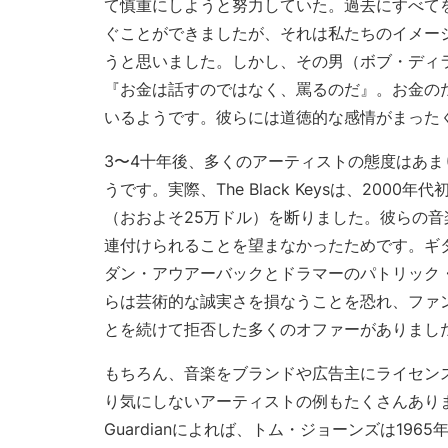
て慎重にしようと努力していた。過去にすべて
ぐことができましたが、それは私たちのイメー
うと思いました。しかし、その男（ボブ・ディ
『お金は話すのではなく、罵るのだ』。お金の
いるようです。彼らには道徳的な感情がまった
3〜4十年後、多くのアーティストの態度はあま
うです。実際、The Black Keysは、2000年代
（おおよそ25万ドル）を断りました。彼らの音
連付けられることを望まなかったためです。ギ
ダン・アウアーバックとドラマーのパトリック
らは芸術的な誠実さを損なうことを恐れ、ファ
とを続けて拒否した多くのオファーがありまし
もちろん、音楽をブランドや広告主にライセン
り気にしないアーティストの例もたくさんありま
Guardianによれば、トム・ジョーンズは196