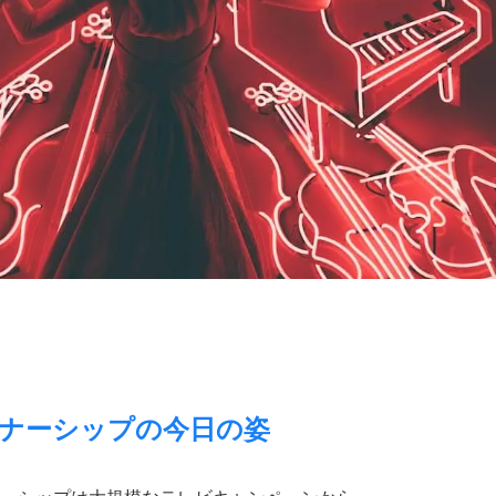
グ
する
探す
する
ナーシップの今日の姿