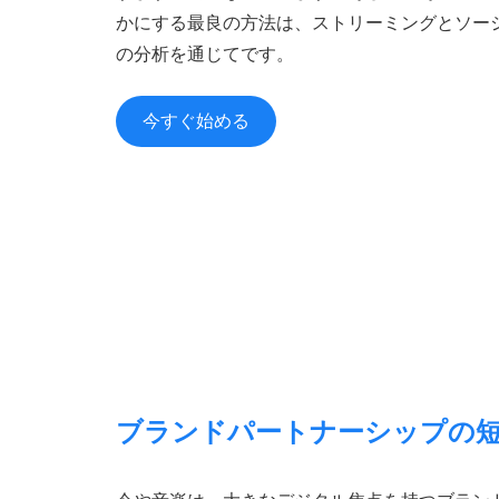
カスタ
かにする最良の方法は、ストリーミングとソー
TikTok
企業の
の分析を通じてです。
活用例
A&Rチーム
今すぐ始める
新人を発掘する
マネージャー
アーティストを成長させる
ブランド・パートナーシップ
キャンペーン効果を最大化する
リソース
業界レポートを見る
音楽業界トレンド分析
ヘルプセンター
カスタマーサポート
ブランドパートナーシップの
トレーニング・ハブ
Chartmetric認証を取得