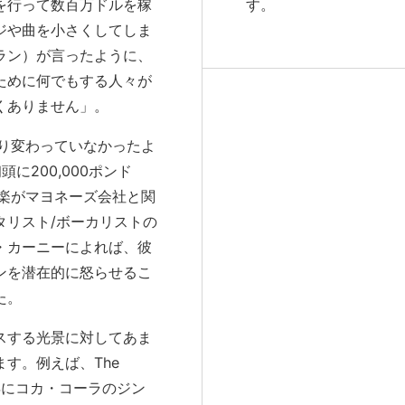
を行って数百万ドルを稼
す。
ジや曲を小さくしてしま
ラン）が言ったように、
ために何でもする人々が
くありません」。
り変わっていなかったよ
初頭に200,000ポンド
楽がマヨネーズ会社と関
タリスト/ボーカリストの
・カーニーによれば、彼
ンを潜在的に怒らせるこ
た。
スする光景に対してあま
す。例えば、The
5年にコカ・コーラのジン