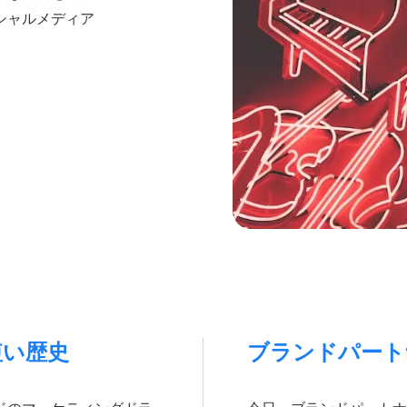
ムサービス
API Offering
シャルメディア
For developers
用途に応じてカスタマイズ
デジタルマーケティン
オーディエンスにリーチ
音楽スーパーバイザー
映画、TV、CMの音楽を
音楽業界の今
データ分析の価値を理解
How Music Charts
最新ブログ記事
機能紹介動画
有効活用法を学ぶ
短い歴史
ブランドパート
Make Music Equal
社会的平等への取り組み