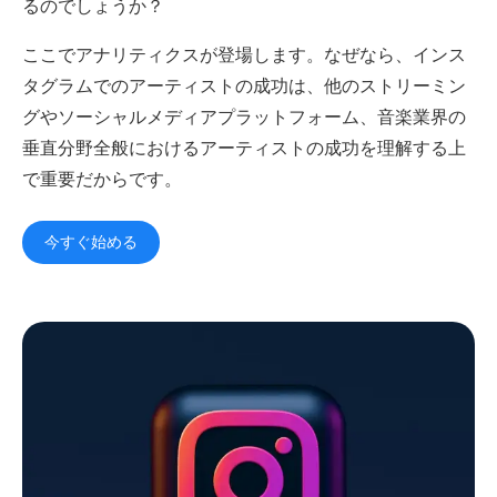
るのでしょうか？
マネージャー
音楽スーパーバイザー
ここでアナリティクスが登場します。なぜなら、インス
ブランド・パートナーシ
音楽業界の今
タグラムでのアーティストの成功は、他のストリーミン
ップ
グやソーシャルメディアプラットフォーム、音楽業界の
リソース
垂直分野全般におけるアーティストの成功を理解する上
で重要だからです。
業界レポートを見る
How Music Charts
ヘルプセンター
機能紹介動画
今すぐ始める
トレーニング・ハブ
Make Music Equal
Onesheet
Artist Resources
料金設定