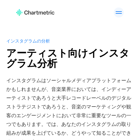
活用例
アーティスト分析
プレイリスト分析
トラック分析
ラジオ分析
インスタグラムの分析
アーティスト向けインスタ
キュレーター分析・検索
チャート
グラム分析
高度なアーティスト検索
ブランド分析
カスタムサービス
API Offering
インスタグラムはソーシャルメディアプラットフォーム
プラットフォーム
かもしれませんが、音楽業界においては、インディーア
Spotify
Apple Music
ーティストであろうと大手レコードレーベルのデジタル
YouTube
Instagram
ストラテジストであろうと、音楽のマーケティングや観
客のエンゲージメントにおいて非常に重要なツールの一
TikTok
つでもあります。では、あなたのインスタグラムの取り
活用例
組みが成果を上げているか、どうやって知ることができ
A&Rチーム
デジタルマーケティング