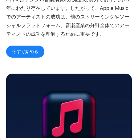
年にわたり存在しています。したがって、Apple Music
マネージャー
音楽スーパーバイザー
でのアーティストの成功は、他のストリーミングやソー
ブランド・パートナーシ
音楽業界の今
シャルプラットフォーム、音楽産業の分野全体でのアー
ップ
ティストの成功を理解するために重要です。
リソース
業界レポートを見る
How Music Charts
今すぐ始める
ヘルプセンター
機能紹介動画
トレーニング・ハブ
Make Music Equal
Onesheet
Artist Resources
料金設定