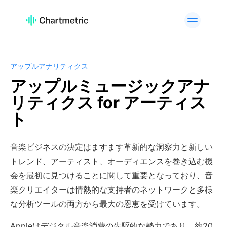
活用例
アーティスト分析
プレイリスト分析
トラック分析
ラジオ分析
アップルアナリティクス
アップルミュージックアナ
キュレーター分析・検索
チャート
リティクス for アーティス
高度なアーティスト検索
ブランド分析
ト
カスタムサービス
API Offering
プラットフォーム
音楽ビジネスの決定はますます革新的な洞察力と新しい
Spotify
Apple Music
トレンド、アーティスト、オーディエンスを巻き込む機
YouTube
Instagram
会を最初に見つけることに関して重要となっており、音
TikTok
楽クリエイターは情熱的な支持者のネットワークと多様
な分析ツールの両方から最大の恩恵を受けています。
活用例
Appleはデジタル音楽消費の先駆的な勢力であり、約20
A&Rチーム
デジタルマーケティング