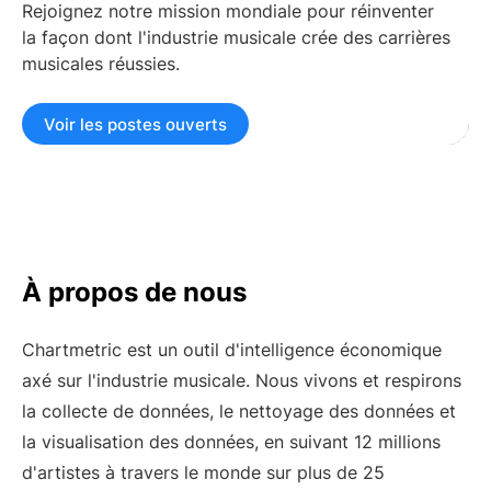
Rejoignez notre mission mondiale pour réinventer
marketing numérique
la façon dont l'industrie musicale crée des carrières
Gestionnaires d'artistes
Superviseurs musicaux
musicales réussies.
Partenariats de marque
L'industrie musicale
d'aujourd'hui
Voir les postes ouverts
RESSOURCES
Rapports de l'industrie
How Music Charts
Centre d'aide
Vidéos de formation
Centre d'apprentissage
Make Music Equal
À propos de nous
Onesheet
Artist Resources
Chartmetric est un outil d'intelligence économique
axé sur l'industrie musicale. Nous vivons et respirons
Tarification
la collecte de données, le nettoyage des données et
la visualisation des données, en suivant 12 millions
d'artistes à travers le monde sur plus de 25