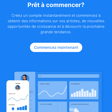
Prêt à commencer?
Créez un compte instantanément et commencez à
obtenir des informations sur vos artistes, de nouvelles
opportunités de croissance et à découvrir la prochaine
grande tendance.
Commencez maintenant