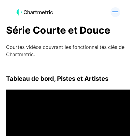
PRODUIT
Série Courte et Douce
Analyses d'Artistes
Analyses de Playlists
Analyse des Pistes
Analyse Radio
Courtes vidéos couvrant les fonctionnalités clés de
Analyses de Curateurs
Classements
Chartmetric.
Outils A&R
Analyse de marque
Services personnalisés
API Offering
Tableau de bord, Pistes et Artistes
PLATEFORMES
Spotify
Apple Music
YouTube
Instagram
TikTok
CAS D'UTILISATION
Équipes A&R
Professionnels du