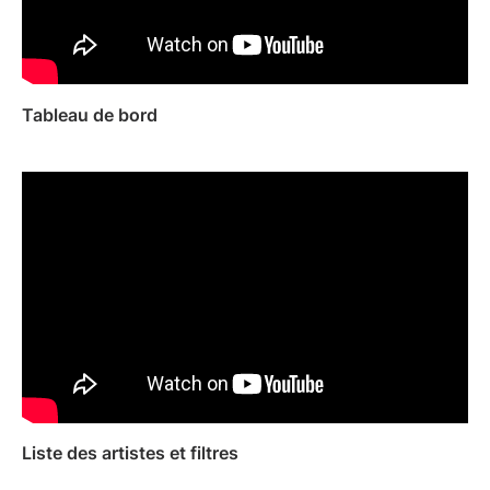
marketing numérique
Gestionnaires d'artistes
Superviseurs musicaux
Partenariats de marque
L'industrie musicale
d'aujourd'hui
Tableau de bord
RESSOURCES
Rapports de l'industrie
How Music Charts
Centre d'aide
Vidéos de formation
Centre d'apprentissage
Make Music Equal
Onesheet
Artist Resources
Tarification
Liste des artistes et filtres