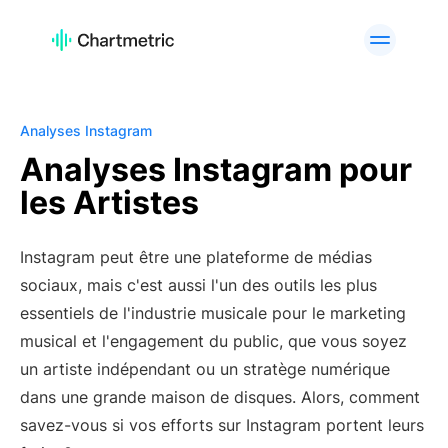
PRODUIT
Analyses d'Artistes
Analyses de Playlists
Analyse des Pistes
Analyse Radio
Analyses Instagram
Analyses de Curateurs
Classements
Analyses Instagram pour
les Artistes
Outils A&R
Analyse de marque
Services personnalisés
API Offering
Instagram peut être une plateforme de médias
PLATEFORMES
sociaux, mais c'est aussi l'un des outils les plus
Spotify
Apple Music
essentiels de l'industrie musicale pour le marketing
YouTube
Instagram
musical et l'engagement du public, que vous soyez
TikTok
un artiste indépendant ou un stratège numérique
dans une grande maison de disques. Alors, comment
CAS D'UTILISATION
savez-vous si vos efforts sur Instagram portent leurs
Équipes A&R
Professionnels du