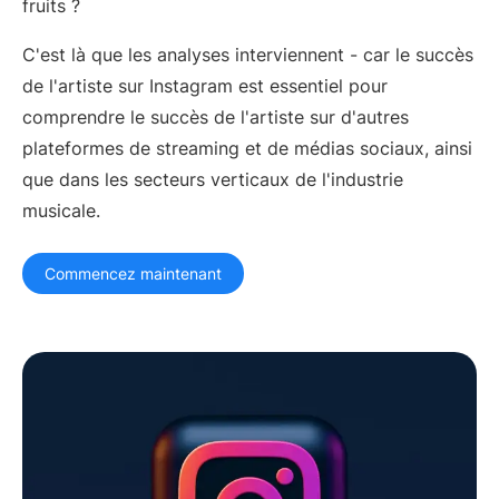
fruits ?
marketing numérique
C'est là que les analyses interviennent - car le succès
Gestionnaires d'artistes
Superviseurs musicaux
de l'artiste sur Instagram est essentiel pour
Partenariats de marque
L'industrie musicale
d'aujourd'hui
comprendre le succès de l'artiste sur d'autres
plateformes de streaming et de médias sociaux, ainsi
RESSOURCES
que dans les secteurs verticaux de l'industrie
Rapports de l'industrie
How Music Charts
musicale.
Centre d'aide
Vidéos de formation
Centre d'apprentissage
Make Music Equal
Commencez maintenant
Onesheet
Artist Resources
Tarification