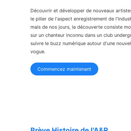
Servi
TikTok
Soluti
Découvrir et développer de nouveaux artiste
CAS D'UTILISATION
le pilier de l'aspect enregistrement de l'indus
mais de nos jours, la découverte consiste m
Équipes A&R
Repérez le talent en premier
sur un chanteur inconnu dans un club underg
suivre le buzz numérique autour d'une nouvel
Gestionnaires d'artistes
Faites grandir vos artistes
vogue.
Partenariats de marque
Facilitez les collaborations
Commencez maintenant
RESSOURCES
Rapports de l'industrie
Tendances de l'industrie musicale
Centre d'aide
Support et aide
Centre d'apprentissage
Obtenez la certification Chartmetric
Brève Histoire de l'A&R