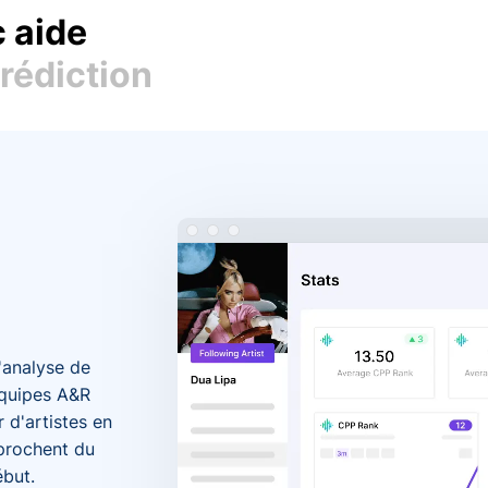
 aide
rédiction
l'analyse de
équipes A&R
 d'artistes en
prochent du
ébut.