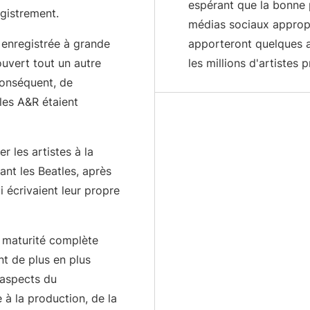
espérant que la bonne p
egistrement.
médias sociaux appropr
 enregistrée à grande
apporteront quelques ar
 ouvert tout un autre
les millions d'artistes 
conséquent, de
 les A&R étaient
er les artistes à la
nt les Beatles, après
i écrivaient leur propre
a maturité complète
nt de plus en plus
 aspects du
 à la production, de la