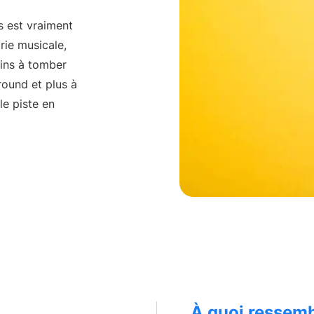
ces personnalisés
API Offering
ons sur mesure
For developers
s est vraiment
trie musicale,
oins à tomber
Professionnels du ma
Atteignez le bon public
round et plus à
le piste en
Superviseurs musica
Trouvez de la bonne mu
L'industrie musicale d
Tout tourne autour des
How Music Charts
Derniers articles et publ
Vidéos de formation
Maîtriser Chartmetric
Make Music Equal
Données pour l'équité s
À quoi ressemb