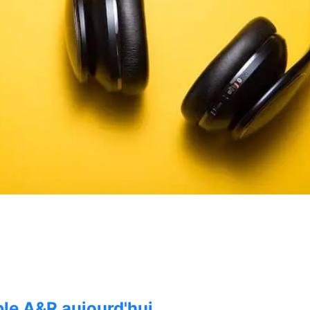
rketing numérique
ux
sique
'aujourd'hui
 données
ications
ociale
le A&R aujourd'hui