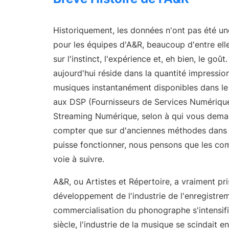
Onesheet
Outil de marketing pour artistes
Historiquement, les données n'ont pas été u
pour les équipes d'A&R, beaucoup d'entre el
Tarification
sur l'instinct, l'expérience et, eh bien, le goût
aujourd'hui réside dans la quantité impressio
musiques instantanément disponibles dans le
aux DSP (Fournisseurs de Services Numériqu
Streaming Numérique, selon à qui vous deman
compter que sur d'anciennes méthodes dan
puisse fonctionner, nous pensons que les com
voie à suivre.
A&R, ou Artistes et Répertoire, a vraiment pr
développement de l'industrie de l'enregistre
commercialisation du phonographe s'intensifi
siècle, l'industrie de la musique se scindait en