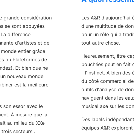
Artist Resources
Education, Mentorship,
ne grande considération
Les A&R d'aujourd'hui é
les se sont appuyées
d'une multitude de don
. La différence
pour un rôle qui a tradi
nnante d'artistes et de
tout autre chose.
 monde entier grâce
Heureusement, être ca
es ou Plateformes de
bouchées peut en fait 
dez). Et bien que ne
- l'instinct. À bien des
s un nouveau monde
du côté commercial de 
biner est la meilleure
outils d'analyse de do
naviguent dans les eau
is son essor avec le
musical axé sur les do
ment. À mesure que la
Des labels indépendant
ait au milieu du XXe
équipes A&R explorent
 trois secteurs :