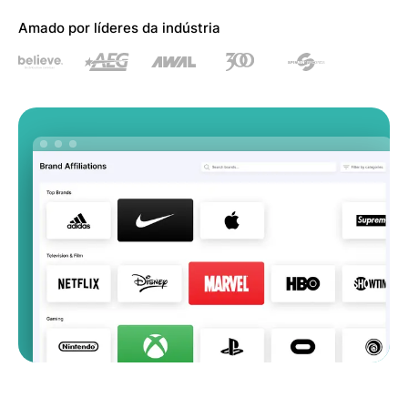
Amado por líderes da indústria
Equipes de A&R
Profissionais de
Marketing Digital
Gerentes de Artistas
Supervisores Musicais
Parcerias de Marca
Indústria Musical Atual
RECURSOS
Relatórios da indústria
How Music Charts
Centro de Ajuda
Vídeos de Treinamento
Centro de
Make Music Equal
Aprendizagem
Onesheet
Artist Resources
Preços