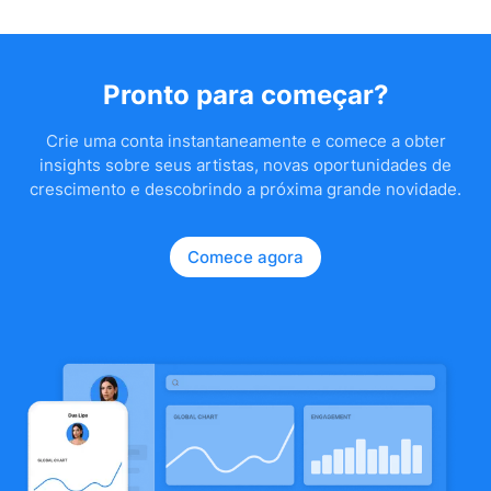
Pronto para começar?
Crie uma conta instantaneamente e comece a obter
insights sobre seus artistas, novas oportunidades de
crescimento e descobrindo a próxima grande novidade.
Comece agora