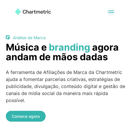
PRODUTO
Análises de Artistas
Análises de Listas de
Reprodução
Análise de Marca
Análises de Faixas
Análises de Rádio
Música e
branding
agora
Análises de Curadores
Gráficos
andam de mãos dadas
Ferramentas de A&R
Análises de marcas
Serviços
API Offering
A ferramenta de Afiliações de Marca da Chartmetric
personalizados
ajuda a fomentar parcerias criativas, estratégias de
publicidade, divulgação, conteúdo digital e gestão de
PLATAFORMAS
canais de mídia social da maneira mais rápida
Spotify
Apple Music
possível.
YouTube
Instagram
Comece agora
TikTok
CASOS DE USO