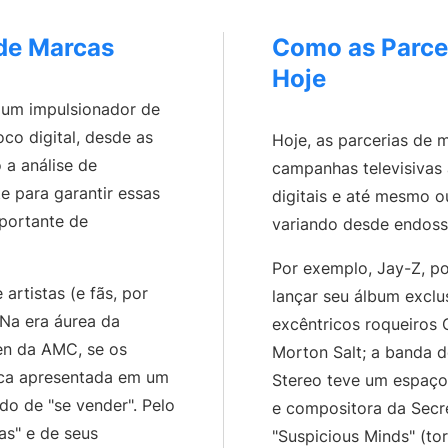
Artist Resources
Education, Mentorship,
 de Marcas
Como as Parce
Hoje
 um impulsionador de
co digital, desde as
Hoje, as parcerias de
 a análise de
campanhas televisivas 
e para garantir essas
digitais e até mesmo o
portante de
variando desde endosso
Por exemplo, Jay-Z, po
artistas (e fãs, por
lançar seu álbum exclus
 Na era áurea da
excêntricos roqueiros
en da AMC, se os
Morton Salt; a banda d
ica apresentada em um
Stereo teve um espaço
o de "se vender". Pelo
e compositora da Secre
as" e de seus
"Suspicious Minds" (to