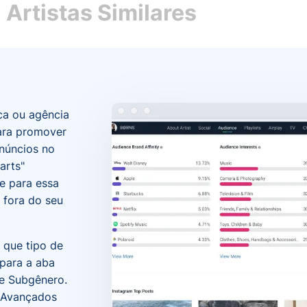
Artistas Similares
ca ou agência
ara promover
núncios no
arts"
e para essa
 fora do seu
 que tipo de
para a aba
 e Subgênero.
s Avançados