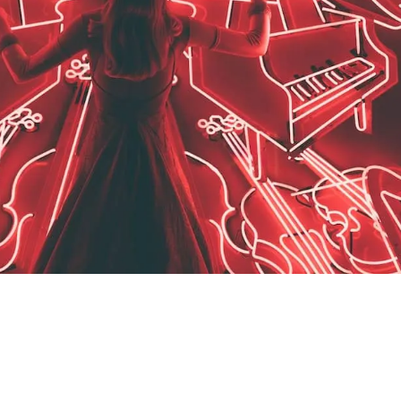
eting Digital
s
al
igos
to
cial