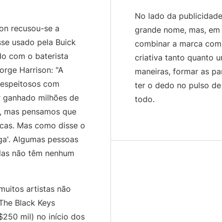
No lado da publicidade
on recusou-se a
grande nome, mas, em ú
sse usado pela Buick
combinar a marca com 
do com o baterista
criativa tanto quanto 
rge Harrison: "A
maneiras, formar as pa
 respeitosos com
ter o dedo no pulso de 
r ganhado milhões de
todo.
o, mas pensamos que
icas. Mas como disse o
nga'. Algumas pessoas
Elas não têm nenhum
muitos artistas não
The Black Keys
250 mil) no início dos