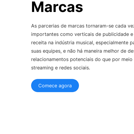
Servi
Marcas
TikTok
Soluçõ
CASOS DE USO
As parcerias de marcas tornaram-se cada ve
Equipes de A&R
importantes como verticais de publicidade e
Descubra o talento primeiro
receita na indústria musical, especialmente pa
Gerentes de Artistas
Faça seus artistas crescerem
suas equipes, e não há maneira melhor de de
relacionamentos potenciais do que por meio 
Parcerias de Marca
Facilite colaborações
streaming e redes sociais.
RECURSOS
Comece agora
Relatórios da indústria
Tendências da indústria musical
Centro de Ajuda
Suporte e ajuda
Centro de Aprendizagem
Obtenha a certificação Chartmetric