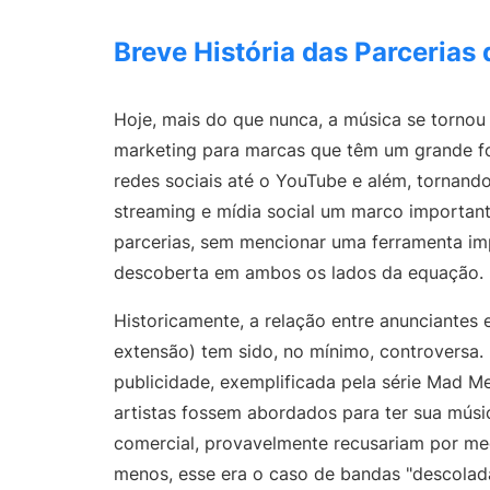
Onesheet
Ferramenta de marketing para artistas
Breve História das Parcerias
Preços
Hoje, mais do que nunca, a música se tornou
marketing para marcas que têm um grande fo
redes sociais até o YouTube e além, tornando
streaming e mídia social um marco important
parcerias, sem mencionar uma ferramenta im
descoberta em ambos os lados da equação.
Historicamente, a relação entre anunciantes e 
extensão) tem sido, no mínimo, controversa.
publicidade, exemplificada pela série Mad M
artistas fossem abordados para ter sua mús
comercial, provavelmente recusariam por med
menos, esse era o caso de bandas "descolad