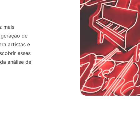
ços personalizados
API Offering
es sob medida
For developers
z mais
Profissionais de Mark
 geração de
Alcance o público certo
ra artistas e
Supervisores Musicai
Encontre boa música
scobrir esses
da análise de
Indústria Musical Atu
É tudo sobre dados
How Music Charts
Últimas postagens e art
Vídeos de Treinamen
Dominar o Chartmetric
Make Music Equal
Dados para equidade so