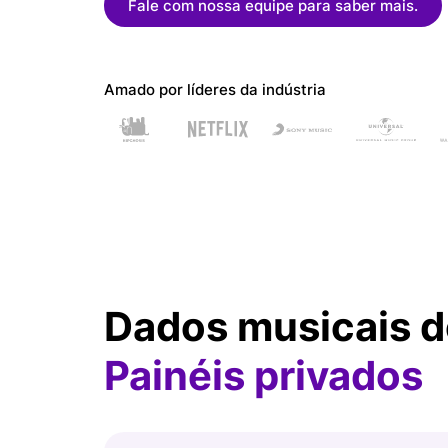
Servi
Fale com nossa equipe para saber mais.
TikTok
Soluçõ
CASOS DE USO
Amado por líderes da indústria
Equipes de A&R
Descubra o talento primeiro
Gerentes de Artistas
Faça seus artistas crescerem
Parcerias de Marca
Facilite colaborações
RECURSOS
Relatórios da indústria
Dados musicais do
Tendências da indústria musical
Centro de Ajuda
Painéis privados
Suporte e ajuda
Centro de Aprendizagem
Obtenha a certificação Chartmetric