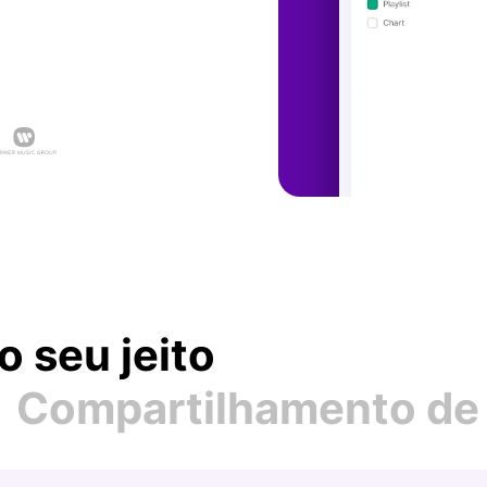
ços personalizados
API Offering
es sob medida
For developers
Profissionais de Mark
Alcance o público certo
Supervisores Musicai
Encontre boa música
Indústria Musical Atu
É tudo sobre dados
How Music Charts
 seu jeito
Últimas postagens e art
Vídeos de Treinamen
Compartilhamento de
Dominar o Chartmetric
Make Music Equal
Dados para equidade so