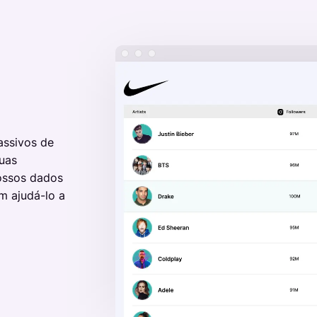
Artist Resources
Education, Mentorship,
assivos de
uas
ossos dados
m ajudá-lo a