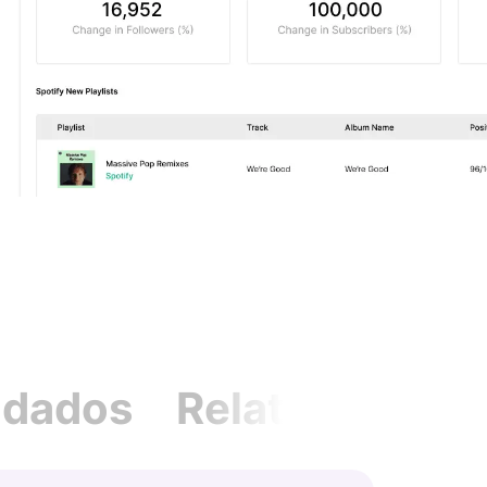
eting Digital
s
al
igos
to
 dados
Relatórios per
cial