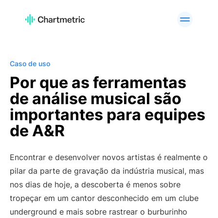
PRODUTO
Análises de Artistas
Análises de Listas de
Reprodução
Caso de uso
Análises de Faixas
Análises de Rádio
Por que as ferramentas
Análises de Curadores
Gráficos
de análise musical são
Ferramentas de A&R
Análises de marcas
importantes para equipes
Serviços
API Offering
de A&R
personalizados
PLATAFORMAS
Encontrar e desenvolver novos artistas é realmente o
Spotify
Apple Music
pilar da parte de gravação da indústria musical, mas
YouTube
Instagram
nos dias de hoje, a descoberta é menos sobre
TikTok
tropeçar em um cantor desconhecido em um clube
underground e mais sobre rastrear o burburinho
CASOS DE USO