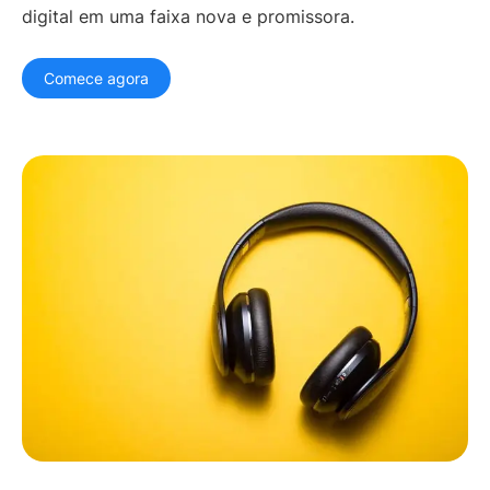
digital em uma faixa nova e promissora.
Equipes de A&R
Profissionais de
Marketing Digital
Comece agora
Gerentes de Artistas
Supervisores Musicais
Parcerias de Marca
Indústria Musical Atual
RECURSOS
Relatórios da indústria
How Music Charts
Centro de Ajuda
Vídeos de Treinamento
Centro de
Make Music Equal
Aprendizagem
Onesheet
Artist Resources
Preços