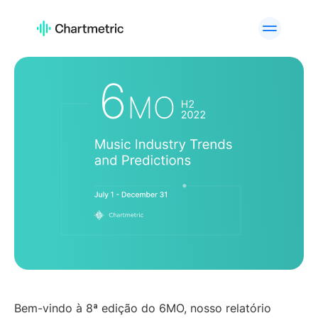
PRODUTO
Análises de Artistas
Análises de Listas de
Reprodução
Análises de Faixas
Análises de Rádio
Análises de Curadores
Gráficos
Ferramentas de A&R
Análises de marcas
Serviços
API Offering
personalizados
PLATAFORMAS
Spotify
Apple Music
YouTube
Instagram
TikTok
Bem-vindo à 8ª edição do 6MO, nosso relatório
CASOS DE USO