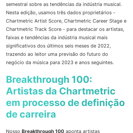
semestral sobre as tendências da indústria musical.
Equipes de A&R
Profissionais de
Nesta edição, usamos três dados proprietários -
Marketing Digital
Chartmetric Artist Score, Chartmetric Career Stage e
Gerentes de Artistas
Supervisores Musicais
Chartmetric Track Score - para destacar os artistas,
Parcerias de Marca
Indústria Musical Atual
faixas e tendências da indústria musical mais
significativos dos últimos seis meses de 2022,
RECURSOS
trazendo ao leitor uma previsão do futuro do
Relatórios da indústria
How Music Charts
negócio da música para 2023 e anos seguintes.
Centro de Ajuda
Vídeos de Treinamento
Breakthrough 100:
Centro de
Make Music Equal
Aprendizagem
Artistas da Chartmetric
Onesheet
Artist Resources
em processo de definição
de carreira
Preços
Nosso
Breakthrough 100
aponta artistas