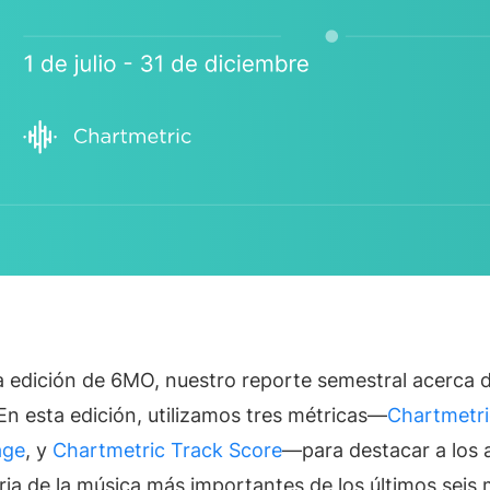
ços personalizados
API Offering
es sob medida
For developers
Profissionais de Mark
Alcance o público certo
Supervisores Musicai
Encontre boa música
Indústria Musical Atu
É tudo sobre dados
How Music Charts
Últimas postagens e art
a edición de 6MO, nuestro reporte semestral acerca d
Vídeos de Treinamen
Dominar o Chartmetric
 En esta edición, utilizamos tres métricas—
Chartmetri
Make Music Equal
age
, y
Chartmetric Track Score
—para destacar a los a
Dados para equidade so
tria de la música más importantes de los últimos seis