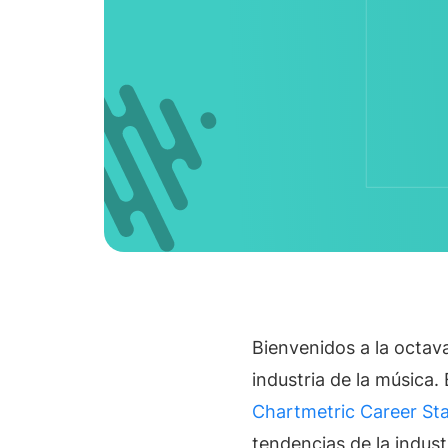
Servi
TikTok
Soluçõ
CASOS DE USO
Equipes de A&R
Descubra o talento primeiro
Gerentes de Artistas
Faça seus artistas crescerem
Parcerias de Marca
Facilite colaborações
RECURSOS
Relatórios da indústria
Tendências da indústria musical
Bienvenidos a la octav
Centro de Ajuda
Suporte e ajuda
industria de la música.
Centro de Aprendizagem
Chartmetric Career St
Obtenha a certificação Chartmetric
tendencias de la indus