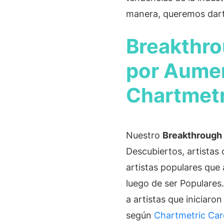
Onesheet
manera, queremos darte 
Ferramenta de marketing para artistas
Breakthro
Preços
por Aumen
Chartmetr
Nuestro
Breakthrough
Descubiertos, artistas
artistas populares que 
luego de ser Populares
a artistas que iniciaro
según
Chartmetric Car