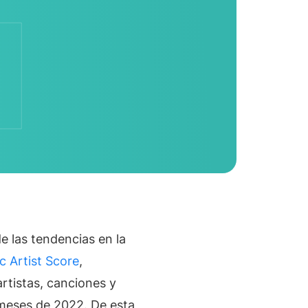
eting Digital
s
al
igos
e las tendencias en la
to
c Artist Score
,
rtistas, canciones y
cial
 meses de 2022. De esta