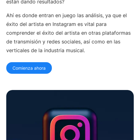
están dando resultados?
Equipos de A&R
Especialistas en
Ahí es donde entran en juego las análisis, ya que el
Marketing Digital
éxito del artista en Instagram es vital para
Gerentes de Artistas
Supervisores de
comprender el éxito del artista en otras plataformas
Música
de transmisión y redes sociales, así como en las
Asociaciones de Marca
Industria Musical
Actual
verticales de la industria musical.
RECURSOS
Comienza ahora
Informes de la industria
How Music Charts
Centro de ayuda
Videos de
entrenamiento
Centro de Aprendizaje
Make Music Equal
Onesheet
Artist Resources
Precios