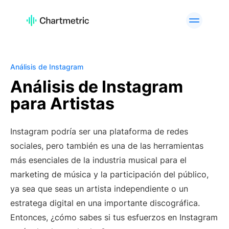
PRODUCTO
Analíticas de Artistas
Analíticas de Listas de
Reproducción
Análisis de Instagram
Análisis de Canciones
Análisis de Radio
Análisis de Instagram
Analíticas de Curadores
Gráficos
para Artistas
Herramientas de A&R
Análisis de marcas
Servicios
API Offering
Instagram podría ser una plataforma de redes
personalizados
sociales, pero también es una de las herramientas
PLATAFORMAS
más esenciales de la industria musical para el
Spotify
Apple Music
marketing de música y la participación del público,
ya sea que seas un artista independiente o un
YouTube
Instagram
estratega digital en una importante discográfica.
TikTok
Entonces, ¿cómo sabes si tus esfuerzos en Instagram
CASOS DE USO