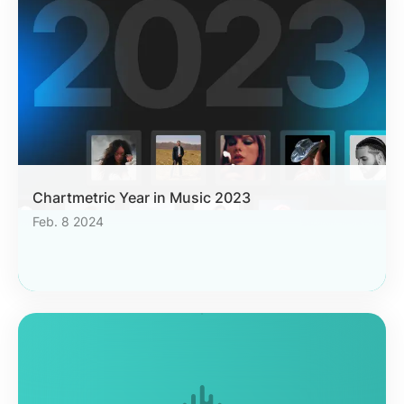
Equipos de A&R
Especialistas en
Marketing Digital
Gerentes de Artistas
Supervisores de
Música
Asociaciones de Marca
Industria Musical
Actual
RECURSOS
Chartmetric Year in Music 2023
Informes de la industria
How Music Charts
Feb. 8 2024
Centro de ayuda
Videos de
entrenamiento
Centro de Aprendizaje
Make Music Equal
Onesheet
Artist Resources
Precios