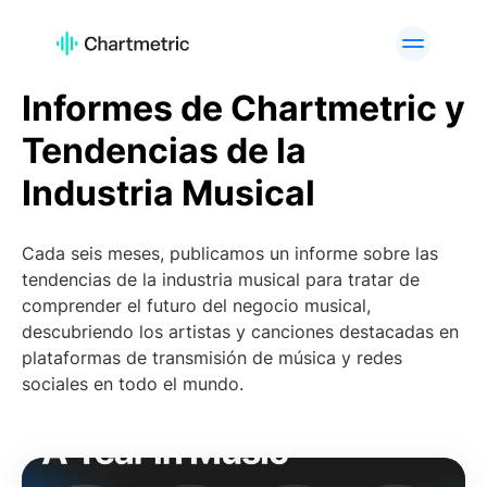
PRODUCTO
Informes de Chartmetric y
Analíticas de Artistas
Analíticas de Listas de
Reproducción
Tendencias de la
Análisis de Canciones
Análisis de Radio
Industria Musical
Analíticas de Curadores
Gráficos
Herramientas de A&R
Análisis de marcas
Cada seis meses, publicamos un informe sobre las
Servicios
API Offering
tendencias de la industria musical para tratar de
personalizados
comprender el futuro del negocio musical,
descubriendo los artistas y canciones destacadas en
PLATAFORMAS
plataformas de transmisión de música y redes
Spotify
Apple Music
sociales en todo el mundo.
YouTube
Instagram
TikTok
CASOS DE USO